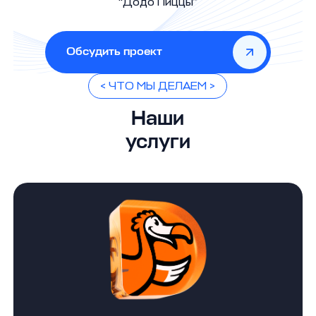
“Додо Пиццы”
Обсудить проект
< ЧТО МЫ ДЕЛАЕМ >
Наши
услуги