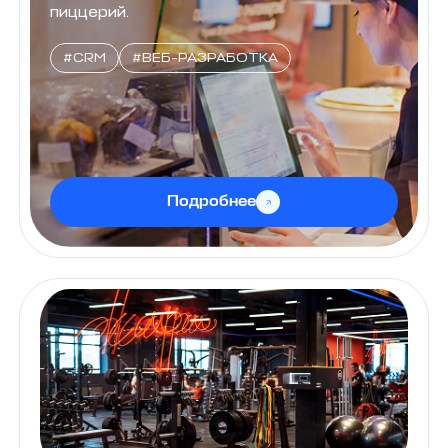
пиццерий.
#CRM
#ВЕБ-РАЗРАБОТКА
Подробнее